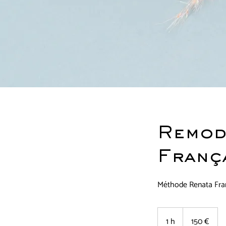
Remod
Franç
Méthode Renata Fra
150
euros
1 h
1
150 €