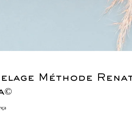
elage Méthode Rena
a©
nça