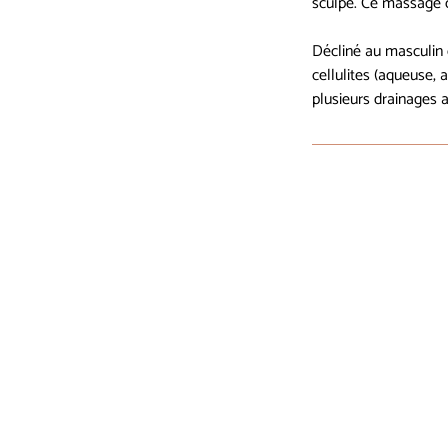
sculpe. Ce massage o
Décliné au masculin 
cellulites (aqueuse, 
plusieurs drainages 