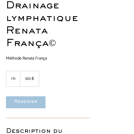
Drainage
lymphatique
Renata
França©
Méthode Renata França
120
euros
1 h
1
120 €
Réserver
Description du