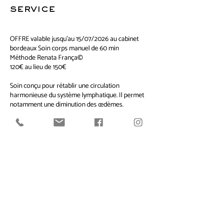
service
OFFRE valable jusqu’au 15/07/2026 au cabinet
bordeaux Soin corps manuel de 60 min
Méthode Renata França©
120€ au lieu de 150€
Soin conçu pour rétablir une circulation
harmonieuse du système lymphatique. Il permet
notamment une diminution des œdèmes.
Les manœuvres exclusives avec une pression
ferme et un rythme accéléré permettent un
résultat immédiat.
Bénéfices : le corps est moins gonflé, « séché » et
donc mieux défini. Le métabolisme est stimulé,la
fonction immunitaire est boostée. Le transit
intestinal est régulé.
Une sensation de légèreté et de bien-être dès la
première séance. Soin autorisé et adapté aux
femmes enceintes dès le second trimestre.