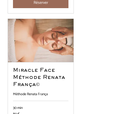
Réserver
Miracle Face
Méthode Renata
França©
Méthode Renata França
30 min
80