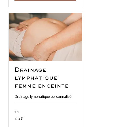
Drainage
lymphatique
femme enceinte
Drainage lymphatique personnalisé
1 h
120
120 €
euros