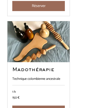
Réserver
Madothérapie
Technique colombienne ancestrale
1 h
150
150 €
euros