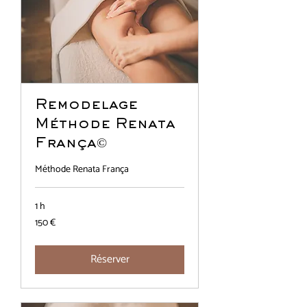
Remodelage
Méthode Renata
França©
Méthode Renata França
1 h
150
150 €
euros
Réserver