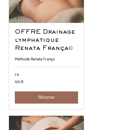
OFFRE Drainage
lymphatique
Renata França©
Méthode Renata França
1 h
120
120 €
euros
Réserver