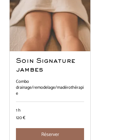
Soin Signature
jambes
Combo
drainage/remodelage/madérothérapi
e
1 h
120
120 €
euros
Réserver